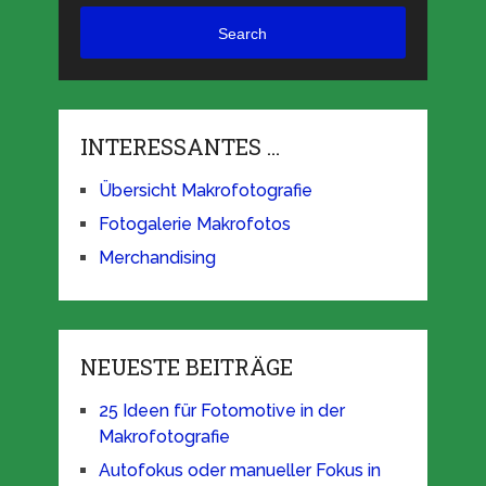
Search
INTERESSANTES …
Übersicht Makrofotografie
Fotogalerie Makrofotos
Merchandising
NEUESTE BEITRÄGE
25 Ideen für Fotomotive in der
Makrofotografie
Autofokus oder manueller Fokus in