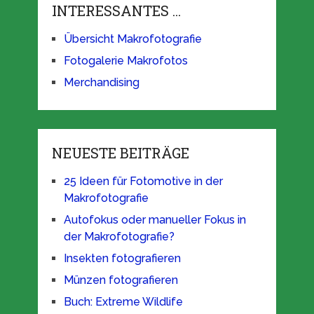
INTERESSANTES …
Übersicht Makrofotografie
Fotogalerie Makrofotos
Merchandising
NEUESTE BEITRÄGE
25 Ideen für Fotomotive in der
Makrofotografie
Autofokus oder manueller Fokus in
der Makrofotografie?
Insekten fotografieren
Münzen fotografieren
Buch: Extreme Wildlife