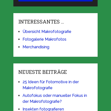
INTERESSANTES …
Übersicht Makrofotografie
Fotogalerie Makrofotos
Merchandising
NEUESTE BEITRÄGE
25 Ideen für Fotomotive in der
Makrofotografie
Autofokus oder manueller Fokus in
der Makrofotografie?
Insekten fotografieren