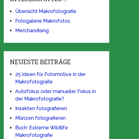
Übersicht Makrofotografie
Fotogalerie Makrofotos
Merchandising
NEUESTE BEITRÄGE
25 Ideen für Fotomotive in der
Makrofotografie
Autofokus oder manueller Fokus in
der Makrofotografie?
Insekten fotografieren
Münzen fotografieren
Buch: Extreme Wildlife
Makrofotografie