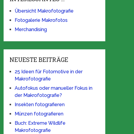
Übersicht Makrofotografie
Fotogalerie Makrofotos
Merchandising
NEUESTE BEITRÄGE
25 Ideen für Fotomotive in der
Makrofotografie
Autofokus oder manueller Fokus in
der Makrofotografie?
Insekten fotografieren
Münzen fotografieren
Buch: Extreme Wildlife
Makrofotografie